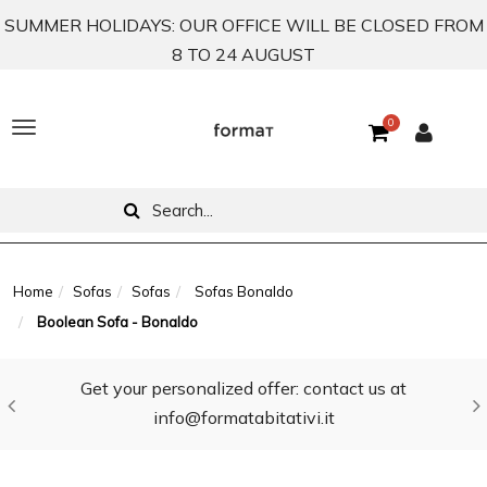
SUMMER HOLIDAYS: OUR OFFICE WILL BE CLOSED FROM
8 TO 24 AUGUST
0
T
o
g
g
l
Home
Sofas
Sofas
Sofas Bonaldo
Boolean Sofa - Bonaldo
e
n
Get your personalized offer: contact us at
a
info@formatabitativi.it
v
i