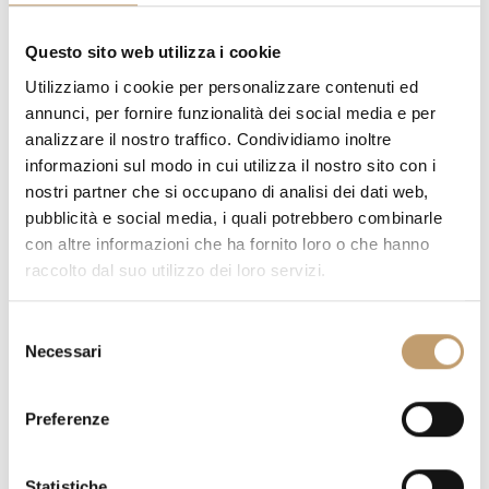
Questo sito web utilizza i cookie
Utilizziamo i cookie per personalizzare contenuti ed
COAT FINISH :
annunci, per fornire funzionalità dei social media e per
analizzare il nostro traffico. Condividiamo inoltre
informazioni sul modo in cui utilizza il nostro sito con i
nostri partner che si occupano di analisi dei dati web,
pubblicità e social media, i quali potrebbero combinarle
con altre informazioni che ha fornito loro o che hanno
raccolto dal suo utilizzo dei loro servizi.
S
Necessari
e
l
e
Preferenze
z
i
QUANTITY
o
Statistiche