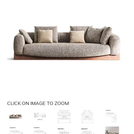
g
a
t
i
o
n
CLICK ON IMAGE TO ZOOM