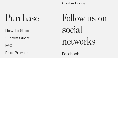
Cookie Policy
Purchase
Follow us on
social
How To Shop
Custom Quote
networks
FAQ
Price Promise
Facebook
Trade Area
Instagram
Deliveries
Pinterest
Reception of the products
© COPYRIGHT 2026 FORMAT
FORMAT SRL - VIA TETTI VALFRÈ 1, ORBASSANO, TORINO (TO),
ITALIA