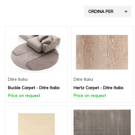
g
a
t
i
o
n
Ditre Italia
Ditre Italia
Buckle Carpet - Ditre Italia
Hertz Carpet - Ditre Italia
Price on request
Price on request