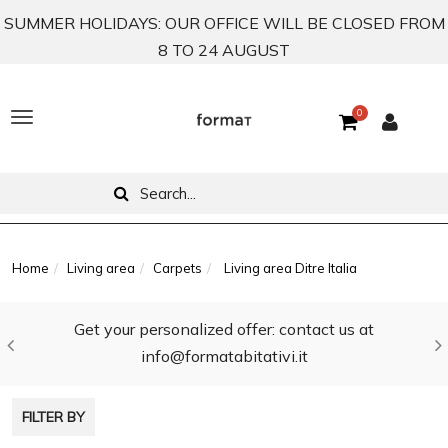
SUMMER HOLIDAYS: OUR OFFICE WILL BE CLOSED FROM
8 TO 24 AUGUST
0
T
o
g
g
l
Home
Living area
Carpets
Living area Ditre Italia
e
Get your personalized offer: contact us at
n
info@formatabitativi.it
a
v
FILTER BY
i