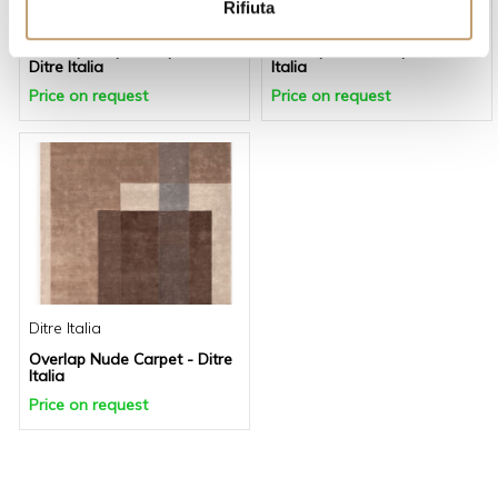
Rifiuta
s
Ditre Italia
Ditre Italia
o
Overlap Acqua Carpet -
Overlap Blush Carpet - Ditre
Ditre Italia
Italia
Price on request
Price on request
Ditre Italia
Overlap Nude Carpet - Ditre
Italia
Price on request