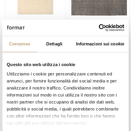
Ditre Italia
Ditre Italia
Mellow Beige Carpet - Ditre
Mellow Cenere Carpet - Ditre
Italia
Italia
Price on request
Price on request
Consenso
Dettagli
Informazioni sui cookie
Questo sito web utilizza i cookie
Utilizziamo i cookie per personalizzare contenuti ed
annunci, per fornire funzionalità dei social media e per
analizzare il nostro traffico. Condividiamo inoltre
informazioni sul modo in cui utilizza il nostro sito con i
nostri partner che si occupano di analisi dei dati web,
Ditre Italia
Ditre Italia
pubblicità e social media, i quali potrebbero combinarle
Mellow Nero Carpet - Ditre
Mellow Tortora Carpet -
con altre informazioni che ha fornito loro o che hanno
Italia
Ditre Italia
raccolto dal suo utilizzo dei loro servizi.
Price on request
Price on request