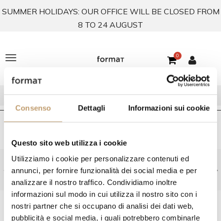
SUMMER HOLIDAYS: OUR OFFICE WILL BE CLOSED FROM
8 TO 24 AUGUST
0
T
o
g
Consenso
Dettagli
Informazioni sui cookie
g
l
Home
In Stock
Kitchens
In Stock Cattelan Italia
Questo sito web utilizza i cookie
e
Utilizziamo i cookie per personalizzare contenuti ed
Get your personalized offer: contact us at
n
annunci, per fornire funzionalità dei social media e per
info@formatabitativi.it
a
analizzare il nostro traffico. Condividiamo inoltre
informazioni sul modo in cui utilizza il nostro sito con i
v
FILTER BY
nostri partner che si occupano di analisi dei dati web,
i
pubblicità e social media, i quali potrebbero combinarle