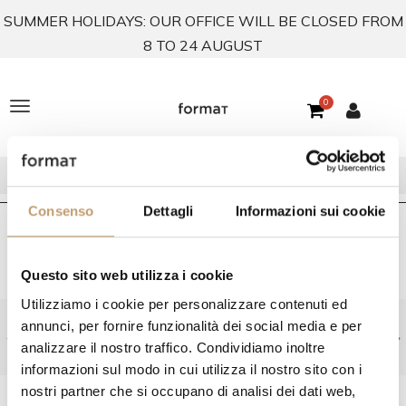
SUMMER HOLIDAYS: OUR OFFICE WILL BE CLOSED FROM
8 TO 24 AUGUST
0
T
o
g
g
Consenso
Dettagli
Informazioni sui cookie
l
Home
In Stock
Sideboards & Cupboards
In Stock Cattelan Italia
e
Questo sito web utilizza i cookie
n
Utilizziamo i cookie per personalizzare contenuti ed
Get your personalized offer: contact us at
annunci, per fornire funzionalità dei social media e per
a
info@formatabitativi.it
analizzare il nostro traffico. Condividiamo inoltre
v
informazioni sul modo in cui utilizza il nostro sito con i
nostri partner che si occupano di analisi dei dati web,
i
FILTER BY