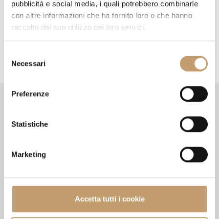
pubblicità e social media, i quali potrebbero combinarle
g
con altre informazioni che ha fornito loro o che hanno
raccolto dal suo utilizzo dei loro servizi.
a
t
S
Necessari
i
e
l
o
e
Preferenze
n
z
Format
Informations
i
o
Statistiche
The meeting place for
About us
n
iconic brands and design
Contact us
e
Marketing
enthusiasts.
Payment methods
d
Returns
e
l
Terms and conditions
c
Privacy Policy
Accetta tutti i cookie
o
Cookie Policy
n