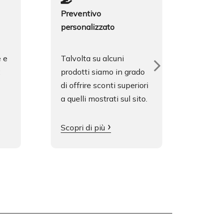
Preventivo
Lingu
personalizzato
Parli
e e
Talvolta su alcuni
e Spa
:
prodotti siamo in grado
cavi
di offrire sconti superiori
con il
a quelli mostrati sul sito.
Conta
Scopri di più