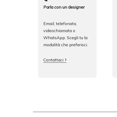
o
Parla con un designer
n
s
e
Email, telefonata,
n
videochiamata o
s
WhatsApp. Scegli tu la
o
modalità che preferisci.
Contattaci