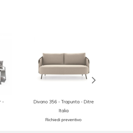
 -
Divano 356 - Trapunta - Ditre
Divano
Italia
Richiedi preventivo
R