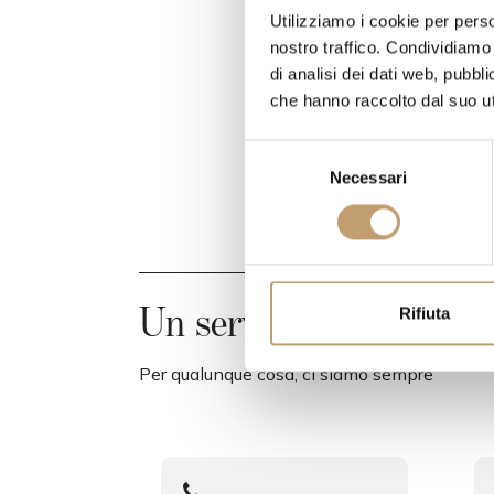
Utilizziamo i cookie per perso
nostro traffico. Condividiamo 
di analisi dei dati web, pubbl
che hanno raccolto dal suo uti
S
Necessari
e
l
e
z
i
o
Un servizio al tuo servi
Rifiuta
n
e
Per qualunque cosa, ci siamo sempre
d
e
l
c