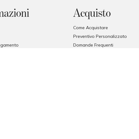
mazioni
Acquisto
Come Acquistare
Preventivo Personalizzato
pagamento
Domande Frequenti
so
Promessa di prezzo
ndizioni
Trade Area
cy
Consegne
y
Ricezione della merce
© COPYRIGHT 2026 FORMAT
FORMAT SRL - VIA TETTI VALFRÈ 1, ORBASSANO, TORINO (TO), ITALIA
P. I.V.A. 00482070018 | C.F. 00482070018 | REA TO - 336296 | C.V. 10.000 I.V.
PEC
MAURO@PEC.FORMATABITATIVI.IT
WEB STRATEGY & DEVELOPMENT
EXE ADVISOR