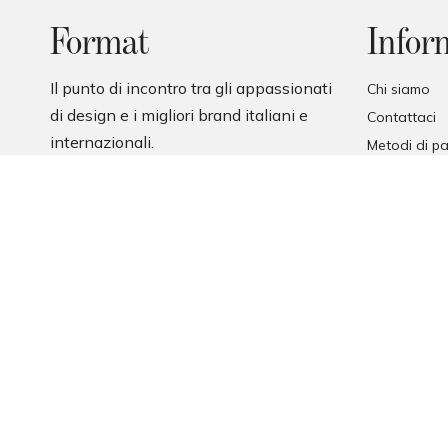
Format
Infor
Il punto di incontro tra gli appassionati
Chi siamo
di design e i migliori brand italiani e
Contattaci
internazionali.
Metodi di 
Diritto di re
Termini e co
Privacy Poli
Cookie Polic