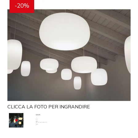
g
-20%
a
t
i
o
n
CLICCA LA FOTO PER INGRANDIRE