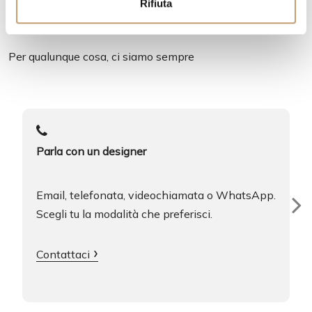
Rifiuta
s
Un servizio al tuo servizio
o
Per qualunque cosa, ci siamo sempre
Parla con un designer
Email, telefonata, videochiamata o WhatsApp.
Scegli tu la modalità che preferisci.
Contattaci