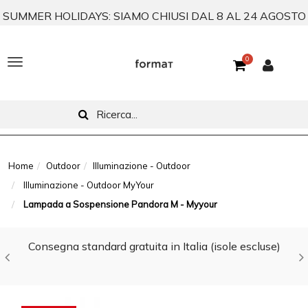
SUMMER HOLIDAYS: SIAMO CHIUSI DAL 8 AL 24 AGOSTO
0
T
o
g
g
l
Home
Outdoor
Illuminazione - Outdoor
Illuminazione - Outdoor MyYour
e
Lampada a Sospensione Pandora M - Myyour
n
a
Consegna standard gratuita in Italia (isole escluse)
v
i