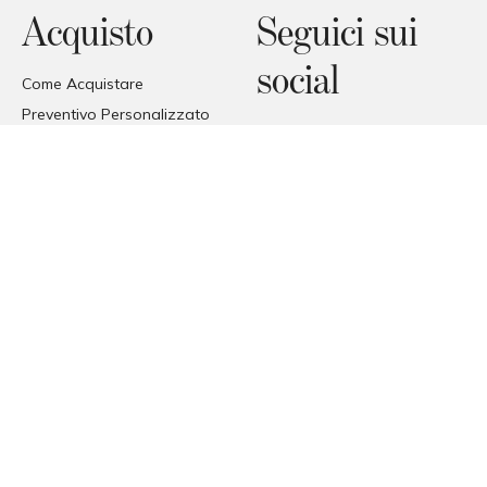
Acquisto
Seguici sui
social
Come Acquistare
Preventivo Personalizzato
Facebook
Domande Frequenti
Instagram
Promessa di prezzo
Pinterest
Trade Area
Consegne
Ricezione della merce
© COPYRIGHT 2026 FORMAT
FORMAT SRL - VIA TETTI VALFRÈ 1, ORBASSANO, TORINO (TO),
ITALIA
P. I.V.A. 00482070018 | C.F. 00482070018 | REA TO - 336296 | C.V.
10.000 I.V.
PEC
MAURO@PEC.FORMATABITATIVI.IT