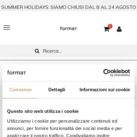
SUMMER HOLIDAYS: SIAMO CHIUSI DAL 8 AL 24 AGOSTO
0
T
o
g
g
l
Home
Tavoli
Scrivanie
Tavoli Secto Design
e
Consenso
Dettagli
Informazioni sui cookie
Consegna standard gratuita in Italia (isole escluse)
n
a
Questo sito web utilizza i cookie
v
FILTRA PER
Utilizziamo i cookie per personalizzare contenuti ed
i
annunci, per fornire funzionalità dei social media e per
analizzare il nostro traffico. Condividiamo inoltre