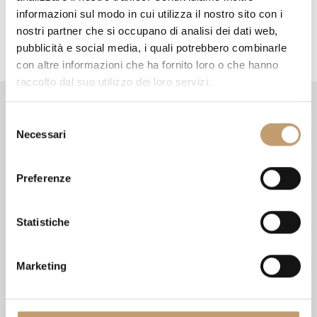
g
informazioni sul modo in cui utilizza il nostro sito con i
a
nostri partner che si occupano di analisi dei dati web,
pubblicità e social media, i quali potrebbero combinarle
t
con altre informazioni che ha fornito loro o che hanno
i
raccolto dal suo utilizzo dei loro servizi.
o
Format
Informazioni
S
n
Necessari
e
Il punto di incontro tra gli
Chi siamo
l
appassionati di design e i
Contattaci
e
Preferenze
migliori brand italiani e
z
Metodi di pagamento
internazionali.
i
Diritto di reso
o
Statistiche
Termini e condizioni
n
Privacy Policy
e
Marketing
Cookie Policy
d
e
Acquisto
Seguici sui
l