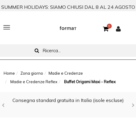
SUMMER HOLIDAYS: SIAMO CHIUSI DAL 8 AL 24 AGOSTO
0
T
o
g
g
l
Home
Zona giorno
Madie e Credenze
Madie e Credenze Reflex
Buffet Origami Maxi - Reflex
e
n
Consegna standard gratuita in Italia (isole escluse)
a
v
i