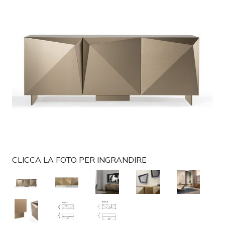
g
a
t
i
o
n
CLICCA LA FOTO PER INGRANDIRE