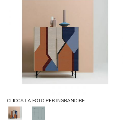
g
a
t
i
o
n
CLICCA LA FOTO PER INGRANDIRE