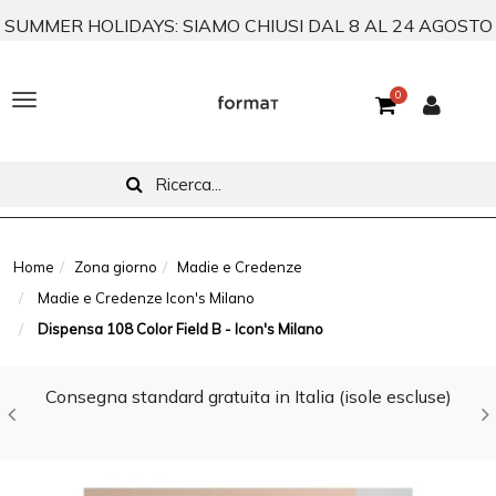
SUMMER HOLIDAYS: SIAMO CHIUSI DAL 8 AL 24 AGOSTO
0
T
o
g
g
l
Home
Zona giorno
Madie e Credenze
Madie e Credenze Icon's Milano
e
Dispensa 108 Color Field B - Icon's Milano
n
a
Consegna standard gratuita in Italia (isole escluse)
v
i