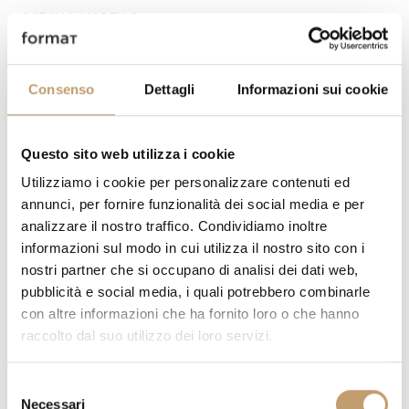
SCEGLI IL MODELLO :
Consenso
Dettagli
Informazioni sui cookie
DIMENSIONI:
Questo sito web utilizza i cookie
Utilizziamo i cookie per personalizzare contenuti ed
annunci, per fornire funzionalità dei social media e per
QUANTITÀ
PREZZO
analizzare il nostro traffico. Condividiamo inoltre
informazioni sul modo in cui utilizza il nostro sito con i
€ 3.090,00
nostri partner che si occupano di analisi dei dati web,
pubblicità e social media, i quali potrebbero combinarle
con altre informazioni che ha fornito loro o che hanno
AGGIUNGI AL CARRELLO
raccolto dal suo utilizzo dei loro servizi.
S
HAI DELLE DOMANDE RIGUARDO QUESTO PEZZO?
Necessari
e