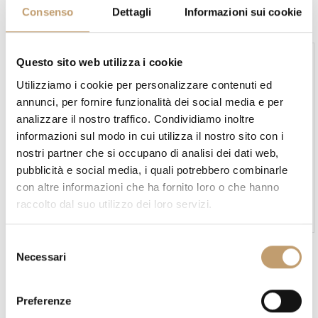
g
Consenso
Dettagli
Informazioni sui cookie
a
t
Questo sito web utilizza i cookie
i
Utilizziamo i cookie per personalizzare contenuti ed
o
annunci, per fornire funzionalità dei social media e per
analizzare il nostro traffico. Condividiamo inoltre
n
informazioni sul modo in cui utilizza il nostro sito con i
nostri partner che si occupano di analisi dei dati web,
Kartell
Kartell
pubblicità e social media, i quali potrebbero combinarle
con altre informazioni che ha fornito loro o che hanno
Specchio All Saints - Kartell
Specchio Francois Ghost -
Kartell
raccolto dal suo utilizzo dei loro servizi.
Prezzo su richiesta
Prezzo su richiesta
S
Necessari
e
l
e
Preferenze
z