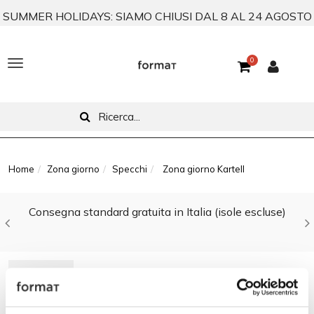
SUMMER HOLIDAYS: SIAMO CHIUSI DAL 8 AL 24 AGOSTO
0
T
o
g
g
l
Home
Zona giorno
Specchi
Zona giorno Kartell
e
Consegna standard gratuita in Italia (isole escluse)
n
a
v
FILTRA PER
i