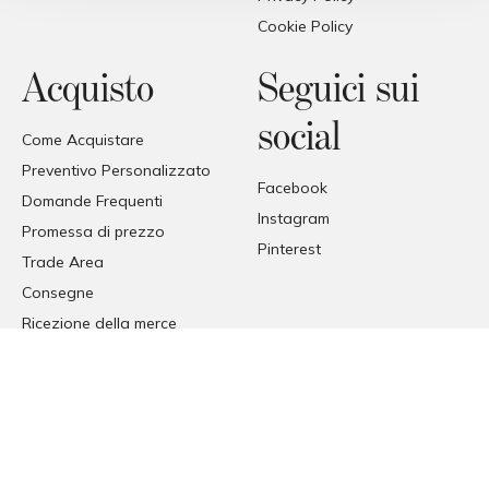
Cookie Policy
Acquisto
Seguici sui
social
Come Acquistare
Preventivo Personalizzato
Facebook
Domande Frequenti
Instagram
Promessa di prezzo
Pinterest
Trade Area
Consegne
Ricezione della merce
© COPYRIGHT 2026 FORMAT
FORMAT SRL - VIA TETTI VALFRÈ 1, ORBASSANO, TORINO (TO),
ITALIA
P. I.V.A. 00482070018 | C.F. 00482070018 | REA TO - 336296 | C.V.