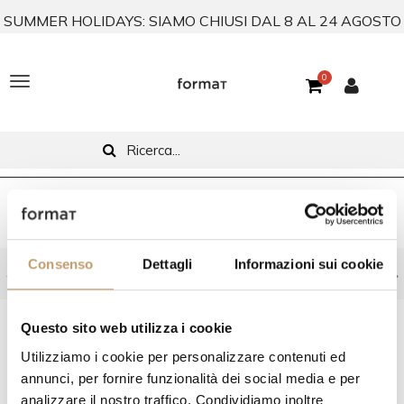
SUMMER HOLIDAYS: SIAMO CHIUSI DAL 8 AL 24 AGOSTO
0
T
o
g
g
l
Home
In Stock
Camerette
In Stock In stock
e
Consenso
Dettagli
Informazioni sui cookie
Consegna standard gratuita in Italia (isole escluse)
n
a
FILTRA PER
Questo sito web utilizza i cookie
v
Utilizziamo i cookie per personalizzare contenuti ed
i
annunci, per fornire funzionalità dei social media e per
analizzare il nostro traffico. Condividiamo inoltre