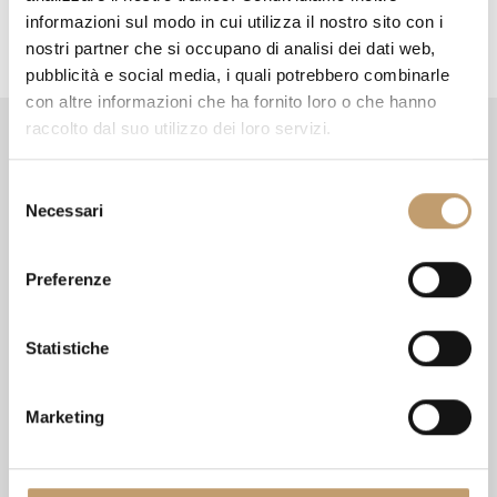
g
informazioni sul modo in cui utilizza il nostro sito con i
a
nostri partner che si occupano di analisi dei dati web,
pubblicità e social media, i quali potrebbero combinarle
t
con altre informazioni che ha fornito loro o che hanno
i
raccolto dal suo utilizzo dei loro servizi.
Format
Informazioni
o
S
n
Il punto di incontro tra gli
Chi siamo
Necessari
e
appassionati di design e i
Contattaci
l
migliori brand italiani e
Metodi di pagamento
e
Preferenze
internazionali.
z
Diritto di reso
i
Termini e condizioni
o
Statistiche
Privacy Policy
n
Cookie Policy
e
Marketing
d
Acquisto
Seguici sui
e
l